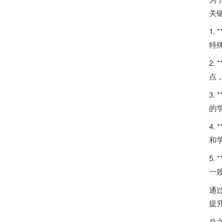
关
1
特
2
点
3
的
4
和
5
一
通
提
总