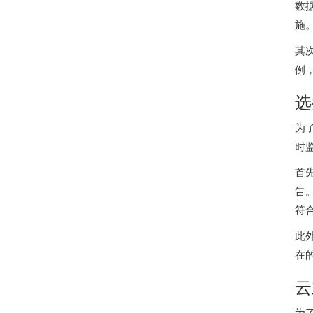
数
施
其
例
选
为
时
首先
告
符
此
在
云
为