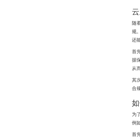
云
随
规
还
首
据
从
其
合
如
为
例
首