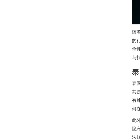
随
的
全
与
泰
泰
其
有
何
此
隐
法