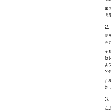
泰
满
2
要
差
全
较
备
的
在
划
3
在