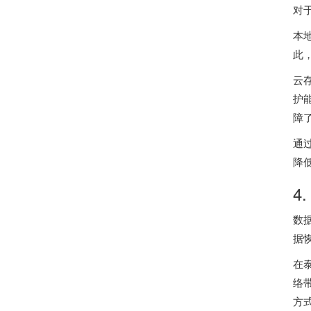
对
本
此
云
护
障
通
降
4
数
据
在
络
方