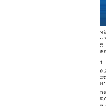
随
亚
要
保
1
数
器
以
首
客
或