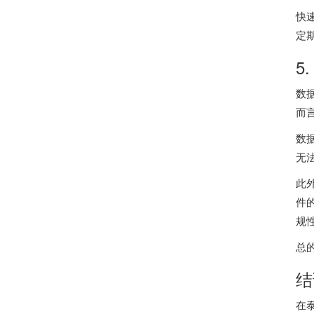
快
定
5
数
而
数
无
此
件
规
总
结
在