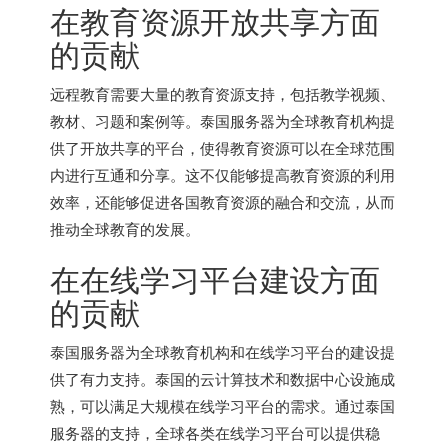
在教育资源开放共享方面
的贡献
远程教育需要大量的教育资源支持，包括教学视频、
教材、习题和案例等。
泰国服务器
为全球教育机构提
供了开放共享的平台，使得教育资源可以在全球范围
内进行互通和分享。这不仅能够提高教育资源的利用
效率，还能够促进各国教育资源的融合和交流，从而
推动全球教育的发展。
在在线学习平台建设方面
的贡献
泰国服务器
为全球教育机构和在线学习平台的建设提
供了有力支持。泰国的云计算技术和数据中心设施成
熟，可以满足大规模在线学习平台的需求。通过泰国
服务器的支持，全球各类在线学习平台可以提供稳