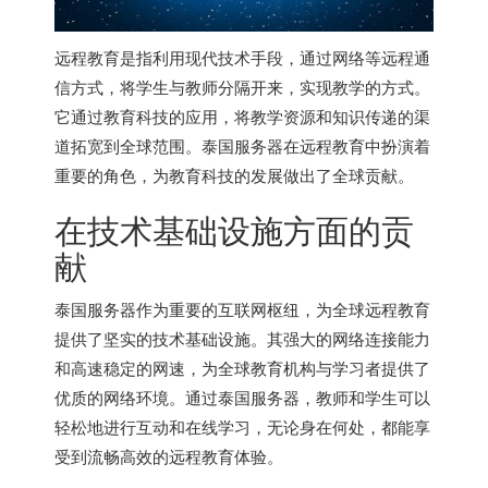
远程教育是指利用现代技术手段，通过网络等远程通
信方式，将学生与教师分隔开来，实现教学的方式。
它通过教育科技的应用，将教学资源和知识传递的渠
道拓宽到全球范围。
泰国服务器
在远程教育中扮演着
重要的角色，为教育科技的发展做出了全球贡献。
在技术基础设施方面的贡
献
泰国服务器
作为重要的互联网枢纽，为全球远程教育
提供了坚实的技术基础设施。其强大的网络连接能力
和高速稳定的网速，为全球教育机构与学习者提供了
优质的网络环境。通过
泰国服务器
，教师和学生可以
轻松地进行互动和在线学习，无论身在何处，都能享
受到流畅高效的远程教育体验。