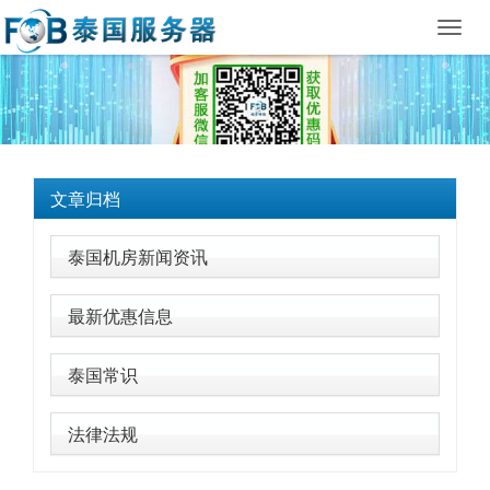
Toggl
navig
文章归档
泰国机房新闻资讯
最新优惠信息
泰国常识
法律法规