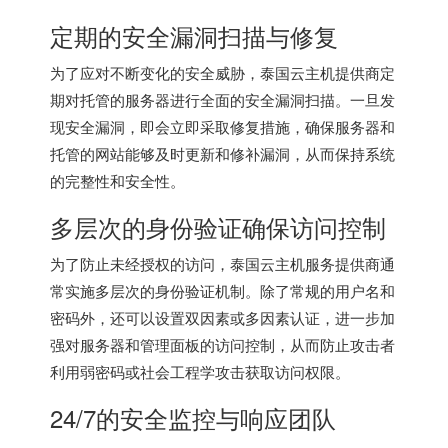
定期的安全漏洞扫描与修复
为了应对不断变化的安全威胁，
泰国云主机
提供商定
期对托管的服务器进行全面的安全漏洞扫描。一旦发
现安全漏洞，即会立即采取修复措施，确保服务器和
托管的网站能够及时更新和修补漏洞，从而保持系统
的完整性和安全性。
多层次的身份验证确保访问控制
为了防止未经授权的访问，泰国云主机服务提供商通
常实施多层次的身份验证机制。除了常规的用户名和
密码外，还可以设置双因素或多因素认证，进一步加
强对服务器和管理面板的访问控制，从而防止攻击者
利用弱密码或社会工程学攻击获取访问权限。
24/7的安全监控与响应团队