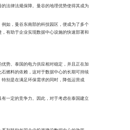
善的法律法规保障。曼谷的地理优势使得其成为
。例如，曼谷东南部的科技园区，便成为了多个
捷，有助于企业实现数据中心设施的快速部署和
的优势。泰国的电力供应相对稳定，并且正在加
化石燃料的依赖，这对于数据中心的长期可持续
，特别是在满足环保需求的同时，降低运营成
具有一定的竞争力。因此，对于考虑在泰国建立
一系列鼓励外国企业投资建设数据中心的政策。