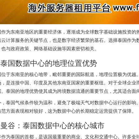
国作为东南亚地区的重要经济体，逐渐成为全球数字基础设施投资的
供云计算服务的关键节点，也是数字经济繁荣的基石。选择泰国作为
，也与政府政策、网络基础设施等因素密切相关。
. 泰国数据中心的地理位置优势
国位于东南亚的核心地带，毗邻重要的国际航道，地理位置极为优越
场，是连接中国、印度及其他东南亚国家的重要枢纽。对于全球企业
据。泰国的地理优势使其成为跨境数据流通的重要节点，尤其适合面
外，泰国气候条件较为温和，避免了极端天气对数据中心运行的影响
防范方面表现相对较好，这为数据中心的长期稳定运营提供了保障。
. 曼谷：泰国数据中心的核心城市
谷作为泰国的首都，是该国最重要的商业、文化和交通中心。许多全