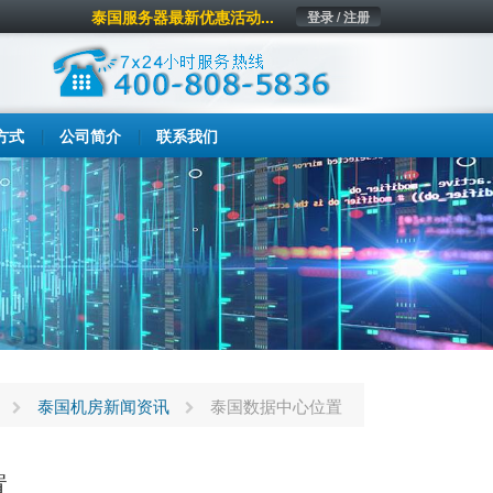
泰国服务器最新优惠活动...
登录 / 注册
方式
公司简介
联系我们
泰国机房新闻资讯
泰国数据中心位置
置