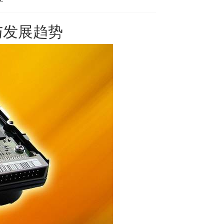
与发展趋势