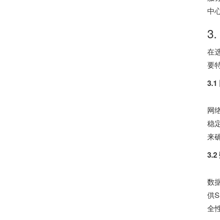
中
3
在
要
3.
网
稳
来
3.
数
供
全