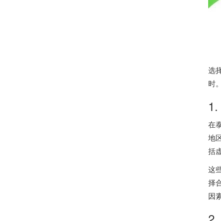
选
时
1
在
地
括
这
择
因
2