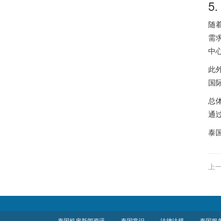
5
随
需
中
此
国
总
通
泰
上一
题
泰国机房新闻资讯
泰国常识
法律法规
泰国服