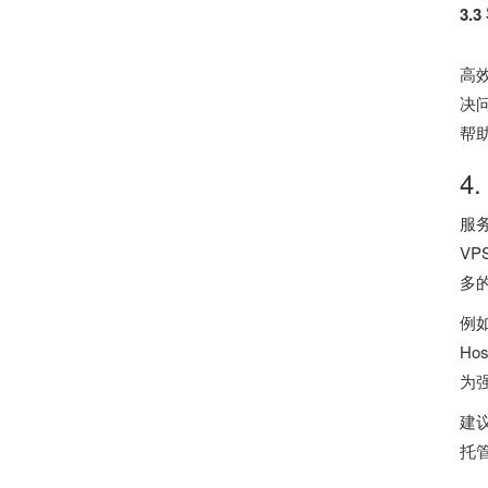
3.
高
决
帮
4
服
V
多
例
H
为
建
托