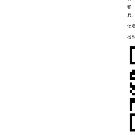
箱
复
记者
校对