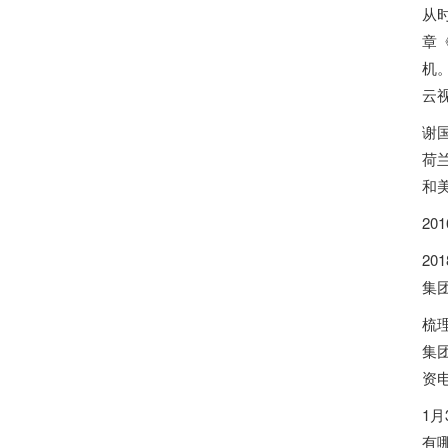
从
章
机
云
谢
荷
和美
20
2
集
梳
集
资
1
有