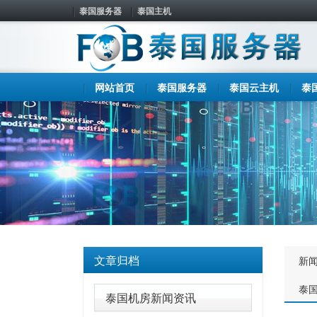
泰国服务器
泰国主机
网站首页
泰国服务器
泰国云主机
泰
文章归档
新
泰
泰国机房新闻资讯