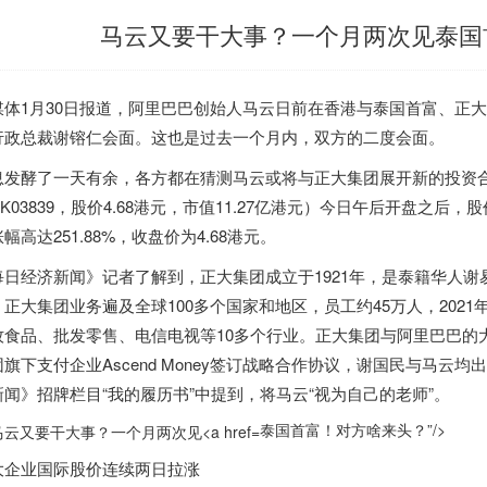
马云又要干大事？一个月两次见泰国
媒体1月30日报道，阿里巴巴创始人马云日前在香港与
泰国
首富、正大
行政总裁谢镕仁会面。
这也是过去一个月内，双方的二度会面。
息发酵了一天有余，
各方都在猜测马云或将与正大集团展开新的投资
K03839，股价4.68港元，市值11.27亿港元）今日午后开盘之后，
幅高达251.88%，收盘价为4.68港元。
每日经济新闻》记者了解到，正大集团成立于1921年，是泰籍华人
。正大集团业务遍及全球100多个国家和地区，员工约45万人，2021
牧食品、批发零售、电信电视等10多个行业。正大集团与阿里巴巴的大
团旗下支付企业Ascend Money签订战略合作协议，谢国民与马云均
新闻》招牌栏目“我的履历书”中提到，将马云“视为自己的老师”。
泰国首富！对方啥来头？”/>
大企业国际股价连续两日拉涨