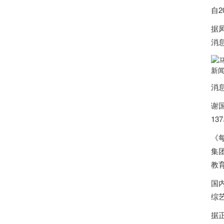
自
据
消
新闻
消
谢
13
《
集
教
国
综
据