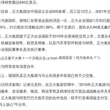
全球销售额达840亿美元。
至目前，正大集团在中国设立企业600多家，员工近10万人，2021年
云与谢国民、谢镕仁在香港会面的消息一出，正大企业国际1月30日
.35%，31日股价日涨幅达251.88%。两个交易日，股价从0.84港元飙
悉，正大集团旗下正大企业国际于2015年在香港联交所上市，主要
，机械设备销售、租赁及维修，以及汽车零部件制造与销售。正大集团
企业国际董事长及非执行董事。
泰国首富！对方啥来头？”/>
大与阿里曾有深度合作
实上，谢国民及正大集团与马云在很多年前就已有不少交集。
每日经济新闻》记者注意到，在正大集团官网中，“2016年正大集团
融服务、农业服务、物流、商业零售及精准扶贫方面达成战略合作关系”
，正大集团与阿里巴巴方面开启的合作包括：联手打造
泰国
版支付宝
“码上放心”平台等。