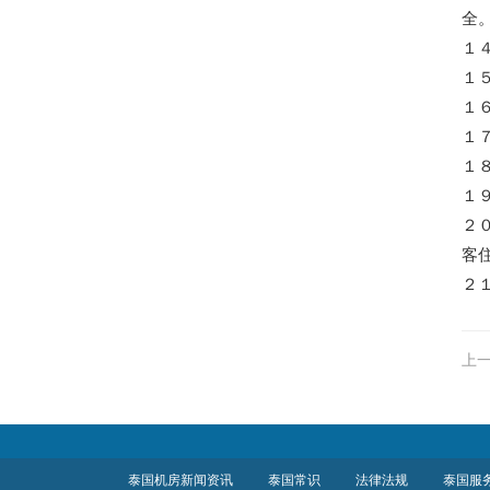
全
１
１
１
１
１
１
２
客
２
上一
泰国机房新闻资讯
泰国常识
法律法规
泰国服