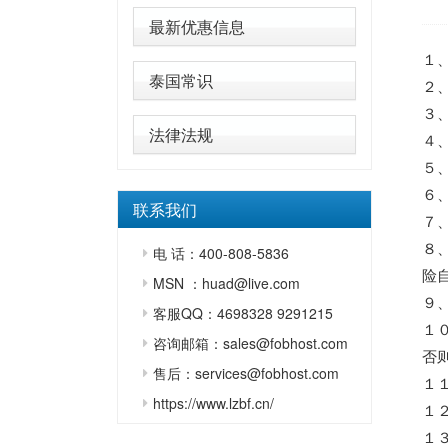
最新优惠信息
１
泰国常识
２
３
法律法规
４
５
６
联系我们
７
８
电 话：400-808-5836
险
MSN ：huad@live.com
９
客服QQ：4698328 9291215
１
咨询邮箱：sales@fobhost.com
否
售后：services@fobhost.com
１
https://www.lzbf.cn/
１
１