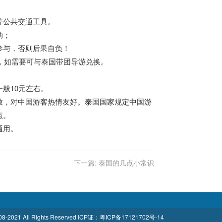
等公共交通工具。
动；
参与，否则后果自负！
0盾，如需要可与泰国带团导游兑换。
般10元左右。
放，对中国游客热情友好。泰国国家规定中国游
点。
通用。
下一篇:
泰国的几点小常识
8-2021 All Rights Reserved
ICP证：
粤ICP备17121702号-14