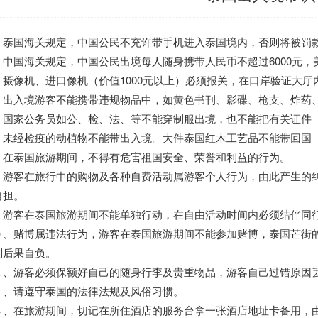
、泰国海关规定，中国公民不充许带手机进入泰国境内，否则将被罚
、中国海关规定，中国公民出境每人随身携带人民币不超过6000元，美
、摄像机、进口像机（价值1000元以上）必须报关，在口岸验证大厅
、出入境游客不能携带违规物品中，如黄色书刊、影碟、枪支、炸药
、国家公务员如公、检、法、等不能穿制服出境，也不能把有关证件
、未经检疫的动植物不能带出入境。大件泰国红木工艺品不能带回国
、在泰国旅游期间，不得有危害祖国安全、荣誉和利益的行为。
、游客在旅行中的购物及各种自费活动属游客个人行为，由此产生的
自担。
、游客在泰国旅游期间不能单独行动，在自由活动时间内必须结伴同
０、赌博属违法行为，游客在泰国旅游期间不能参加赌博，泰国芒街
则后果自负。
１、游客必须保额好自己的随身行李及贵重物品，游客自己过错原因
２、请遵守泰国的法律法规及风俗习惯。
３、在旅游期间，切记在所住酒店的服务台拿一张酒店地址卡备用，