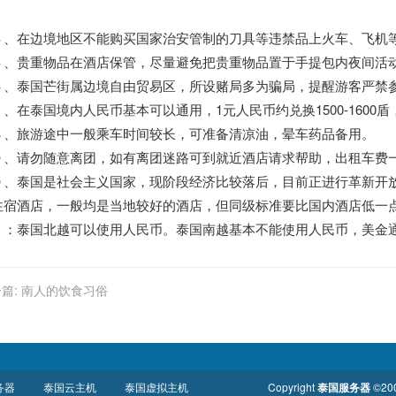
。
４、在边境地区不能购买国家治安管制的刀具等违禁品上火车、飞机
５、贵重物品在酒店保管，尽量避免把贵重物品置于手提包内夜间活
６、泰国芒街属边境自由贸易区，所设赌局多为骗局，提醒游客严禁
７、在泰国境内人民币基本可以通用，1元人民币约兑换1500-160
８、旅游途中一般乘车时间较长，可准备清凉油，晕车药品备用。
９、请勿随意离团，如有离团迷路可到就近酒店请求帮助，出租车费一
０、泰国是社会主义国家，现阶段经济比较落后，目前正进行革新开
住宿酒店，一般均是当地较好的酒店，但同级标准要比国内酒店低一
１：泰国北越可以使用人民币。泰国南越基本不能使用人民币，美金
篇:
南人的饮食习俗
务器
泰国云主机
泰国虚拟主机
Copyright
泰国服务器
©200