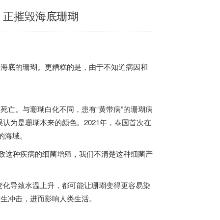
 正摧毁海底珊瑚
毁海底的珊瑚。更糟糕的是，由于不知道病因和
亡。与珊瑚白化不同，患有“黄带病”的珊瑚病
认为是珊瑚本来的颜色。2021年，
泰国
首次在
的海域。
导致这种疾病的细菌增殖，我们不清楚这种细菌产
化导致水温上升，都可能让珊瑚变得更容易染
产生冲击，进而影响人类生活。