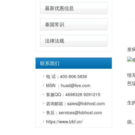
最新优惠信息
泰国常识
法律法规
近
发
联系我们
这
情
电 话：400-808-5836
芭
MSN ：huad@live.com
客服QQ：4698328 9291215
生
咨询邮箱：sales@fobhost.com
售后：services@fobhost.com
虽
https://www.lzbf.cn/
病
（