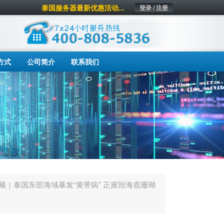
泰国服务器最新优惠活动...
登录 / 注册
方式
公司简介
联系我们
频｜泰国东部海域暴发“黄带病” 正摧毁海底珊瑚