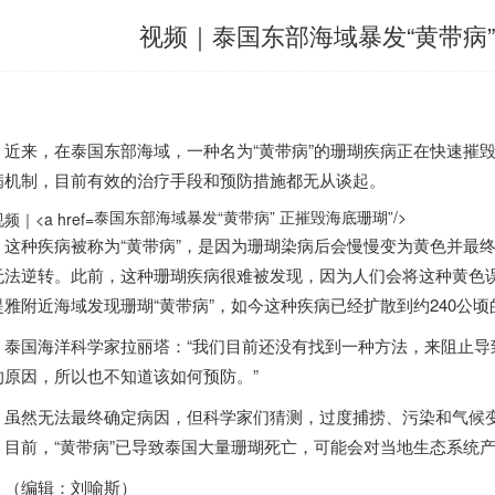
视频｜泰国东部海域暴发“黄带病”
来，在
泰国
东部海域，一种名为“黄带病”的珊瑚疾病正在快速摧
病机制，目前有效的治疗手段和预防措施都无从谈起。
泰国东部海域暴发“黄带病” 正摧毁海底珊瑚”/>
种疾病被称为“黄带病”，是因为珊瑚染病后会慢慢变为黄色并最终死
无法逆转。此前，这种珊瑚疾病很难被发现，因为人们会将这种黄色误
堤雅附近海域发现珊瑚“黄带病”，如今这种疾病已经扩散到约240公顷
泰国
海洋科学家拉丽塔：“我们目前还没有找到一种方法，来阻止
的原因，所以也不知道该如何预防。”
然无法最终确定病因，但科学家们猜测，过度捕捞、污染和气候变
。目前，“黄带病”已导致
泰国
大量珊瑚死亡，可能会对当地生态系统
编辑：刘喻斯）