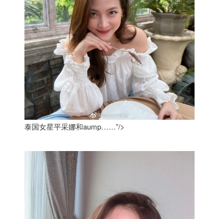
泰国女星平采娜和aump……”/>