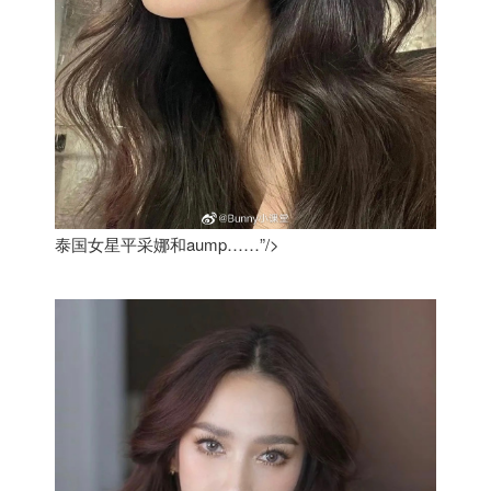
泰国女星平采娜和aump……”/>