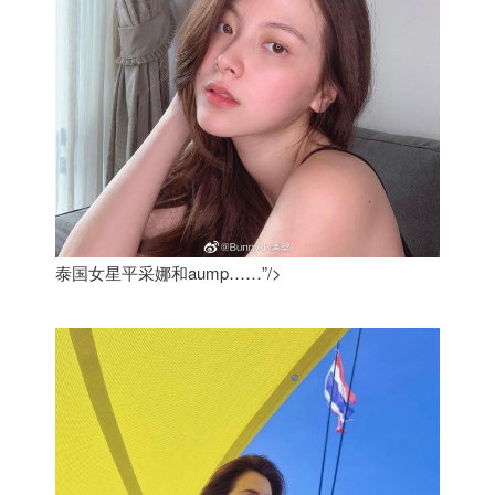
泰国女星平采娜和aump……”/>