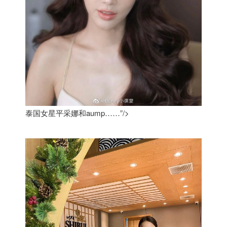
泰国女星平采娜和aump……”/>