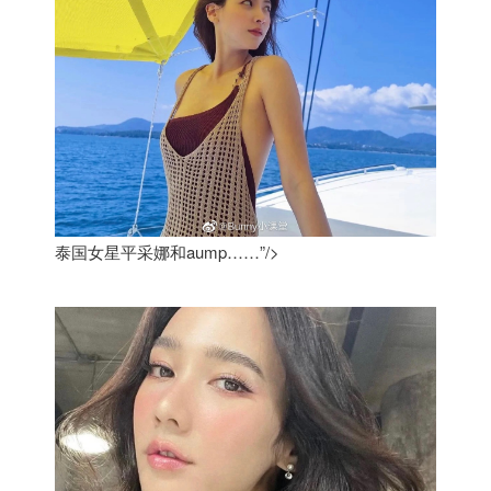
泰国女星平采娜和aump……”/>