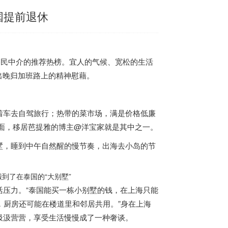
国提前退休
移民中介的推荐热榜。宜人的气候、宽松的生活
出晚归加班路上的精神慰藉。
车去自驾旅行；热带的菜市场，满是价格低廉
面，移居芭提雅的博主@洋宝家就是其中之一。
墅，睡到中午自然醒的慢节奏，出海去小岛的节
搬到了
在
泰国
的“大别墅”
压力。“
泰国
能买一栋小别墅的钱，在上海只能
，厨房还可能在楼道里和邻居共用。”身在上海
汲汲营营，享受生活慢慢成了一种奢谈。