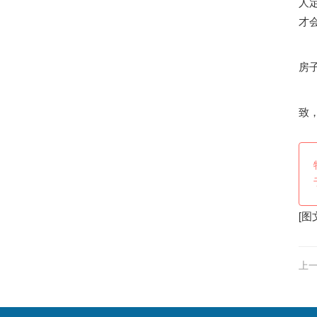
人
才
想
房
致
[图
上一
值