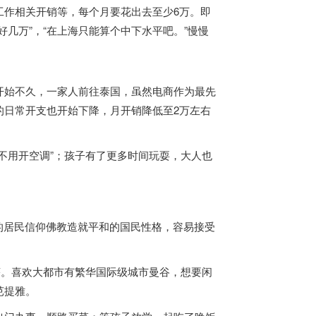
作相关开销等，每个月要花出去至少6万。即
几万”，“在上海只能算个中下水平吧。”慢慢
。
开始不久，一家人前往
泰国
，虽然电商作为最先
的日常开支也开始下降，月开销降低至2万左右
用开空调”；孩子有了更多时间玩耍，大人也
的居民信仰佛教造就平和的国民性格，容易接受
。
茅。
喜欢大都市有繁华国际级城市曼谷，想要闲
芭提雅。