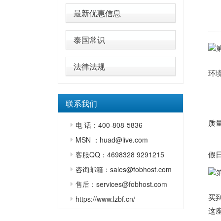
最新优惠信息
泰国常识
作
法律法规
环
联系我们
宽
质
电 话：400-808-5836
MSN ：huad@live.com
假
客服QQ：4698328 9291215
咨询邮箱：sales@fobhost.com
但
售后：services@fobhost.com
买
https://www.lzbf.cn/
这