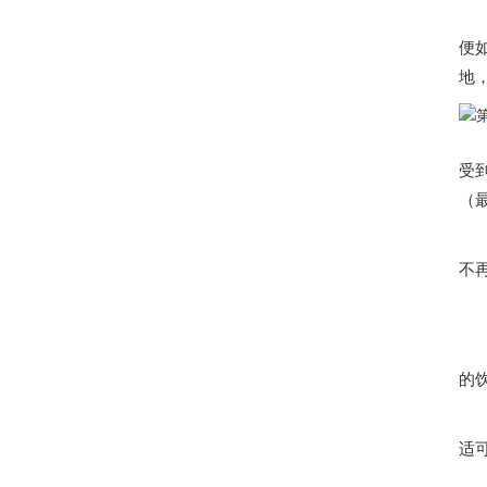
她
便
地
受
（
月
不
在
的
适