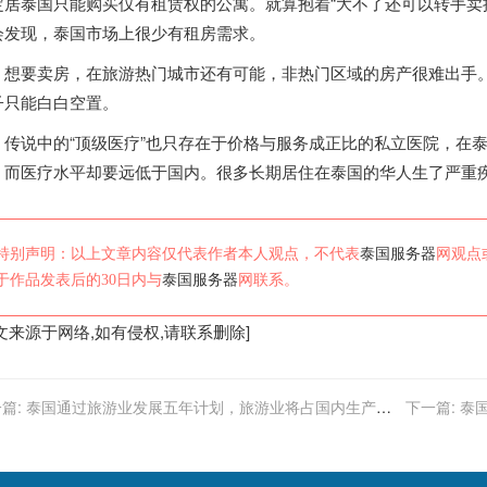
定居
泰国
只能购买仅有租赁权的公寓。就算抱着“大不了还可以转手卖
会发现，
泰国
市场上很少有租房需求。
要卖房，在旅游热门城市还有可能，非热门区域的房产很难出手。
子只能白白空置。
传说中的“顶级医疗”也只存在于价格与服务成正比的私立医院，在
，而医疗水平却要远低于国内。
很多长期居住在
泰国
的华人生了严重
特别声明：以上文章内容仅代表作者本人观点，不代表
泰国服务器
网观点
于作品发表后的30日内与
泰国服务器
网联系。
文来源于网络,如有侵权,请联系删除]
篇:
泰国通过旅游业发展五年计划，旅游业将占国内生产总
下一篇:
泰
四分之一