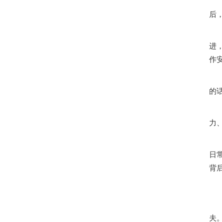
后
“
进
作
搬
的
不
力
日
背
夫