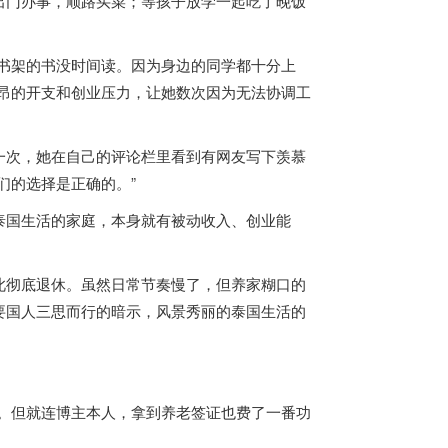
出门办事，顺路买菜；等孩子放学一起吃了晚饭
书架的书没时间读。因为身边的同学都十分上
昂的开支和创业压力，让她数次因为无法协调工
次，她在自己的评论栏里看到有网友写下羡慕
们的选择是正确的。”
泰国
生活的家庭，本身就有被动收入、创业能
此彻底退休。虽然日常节奏慢了，但养家糊口的
要国人三思而行的暗示，风景秀丽的
泰国
生活的
。
但就连博主本人，拿到养老签证也费了一番功