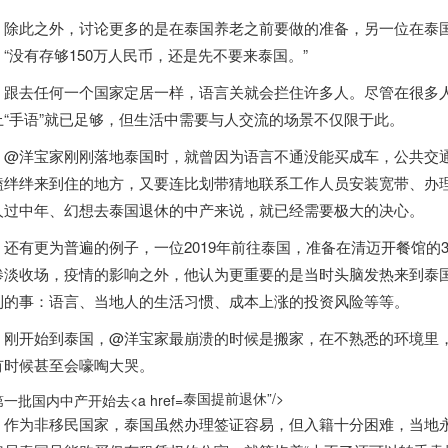
除此之外，
讨论更多的是在
泰国
养老之前要做的准备，另一位在
泰
：
“没有存够150万人民币，还是先不要来
泰国
。
”
去任何一个国家定居一样，语言关就会拦住许多人。尽管在很多人
上“手语”就已足够，但生活中需要与人交流的场景不仅限于此。
洋宝家刚刚落地
泰国
时，就曾因为语言不通没能买成车，公共交
磕绊绊来到住的地方，又要连比划带猜地联系工作人员安装宽带、办
人过中年、幻想去
泰国
退休的中产来说，就已经需要极大的决心。
有更为普遍的例子，一位2019年前往
泰国
，准备在清迈开餐馆的
惨淡收场，疫情的影响之外，他认为更重要的是当时头脑发热来到
泰
到的事：语言、当地人的生活习惯、成本上涨的投资风险等等。
开始到
泰国
，@洋宝家最崩溃的时候是搬家，在不熟悉的环境里
有时候甚至会嚎啕大哭。
泰国提前退休”/>
为非移民国家，
泰国
虽然办理签证容易，但入籍十分困难，当地