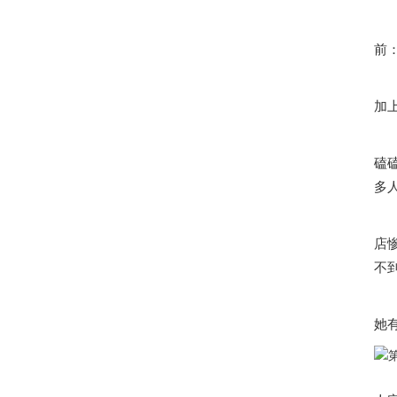
前
跟
加
@
磕
多
还
店
不
刚
她
作