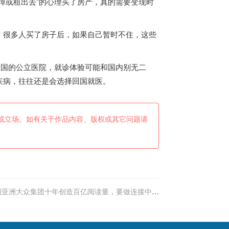
掉或租出去”的心理买了房产，真的需要变现时
很多人买了房子后，如果自己暂时不住，这些
泰国
的公立医院，就诊体验可能和国内别无二
疾病，往往还是会选择回国就医。
或立场。如有关于作品内容、版权或其它问题请
国亚洲大众集团十年创造百亿阅读量，要做连接中泰
友好关系的媒介窗口