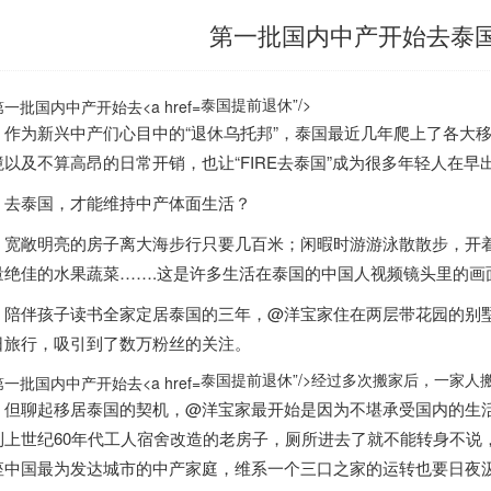
第一批国内中产开始去泰
泰国提前退休”/>
为新兴中产们心目中的“退休乌托邦”，
泰国
最近几年爬上了各大
境以及不算高昂的日常开销，也让“FIRE去
泰国
”成为很多年轻人在早
去
泰国
，才能维持中产体面生活？
敞明亮的房子离大海步行只要几百米；闲暇时游游泳散散步，开着
量绝佳的水果蔬菜…….这是许多生活在
泰国
的中国人视频镜头里的画
陪伴孩子读书全家定居
泰国
的三年，@洋宝家住在两层带花园的别
日旅行，吸引到了数万粉丝的关注
。
泰国提前退休”/>
经过多次搬家后，一家人
聊起移居
泰国
的契机，@洋宝家最开始是因为不堪承受国内的生活
到上世纪60年代工人宿舍改造的老房子，厕所进去了就不能转身不说
座中国最为发达城市的中产家庭，维系一个三口之家的运转也要日夜