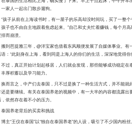
在
泰国
的生活相比上海，确实慢了下来。早上十点起床，中午开车
，一家人一起出门散步遛狗。
孩子从前在上海读书时，有一屋子的乐高却没时间玩，买了一整个
，孩子也不由自主地跟着焦虑起来。”自己和丈夫忙着赚钱，每个月高
安排而崩溃。
到芭提雅三年，@洋宝家也借着东风顺便发展了自媒体事业。有一
话语：“此刻身在上海，看到同是上海人的你们的生活，深深地觉得你
过，真正开始计划起移居，人们就会发现，那些能够成功稳定在
、丰厚积蓄以及学习能力。
换而言之，
中产们去
泰国
，只不过是换了一种生活方式，并不能就
常还是要继续。
有关在
泰国
养老的视频中，有一大半的内容都流露出
后，依然存在着不小的压力。
泰国
养老背后的买卖和挑战
博主“王仪在
泰国
”以“独自在
泰国
养老”的人设，吸引了不少国内粉丝
。