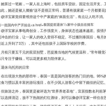
算过一笔账，一家人在上海时，包括房车贷款、固定生活开支、工
如此，她还是被人揶揄“这不是很正常吗，普通有孩家庭一个月都要花好
，@洋宝家觉得要维持这个中产家庭的“体面生活”，有点让人吃不消
泰国提前退休”/>
家中小孩自在骑车
@洋宝家从事电商创业，工作强度大，身体状态也越来越差。疫情
到冲击的行业，让一家人的收入变得不稳定。
不过搬到
泰国
后，每月
最近上升到了3万），其中还包括孩子上国际学校的学费。
租只要五千元的双层别墅，芭提雅当地的气候更温和，“常年睡觉不
再只专注于赚钱，可以花更多精力陪伴家人。
退休乌托邦的日常
出境游大热的那些年，
泰国
一直是国内游客的热门目的地。95%
饮食习惯以及丰富的游玩项目，在不少国人游客心中留下颇佳的记忆
但旅游之外，
泰国
更是被评选为“世界养老圣地”，宜居指数名列前
可以选择清迈，放不下热闹的灯红酒绿，则可以像@洋宝家一样住在