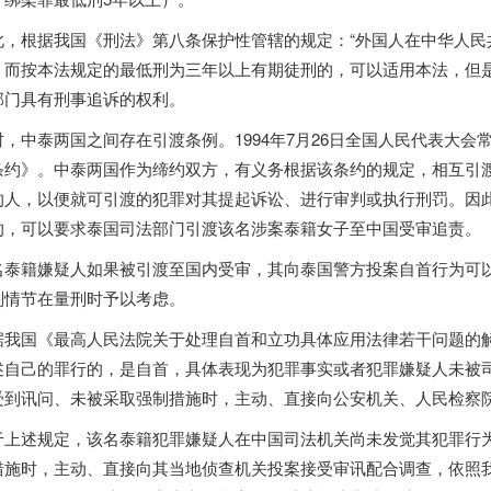
此，根据我国《刑法》第八条保护性管辖的规定：“外国人在中华人民
，而按本法规定的最低刑为三年以上有期徒刑的，可以适用本法，但是
部门具有刑事追诉的权利。
时，中泰两国之间存在引渡条例。1994年7月26日全国人民代表大
条约》。中泰两国作为缔约双方，有义务根据该条约的规定，相互引
的人，以便就可引渡的犯罪对其提起诉讼、进行审判或执行刑罚。因
的，可以要求
泰国
司法部门引渡该名涉案泰籍女子至中国受审追责。
名泰籍嫌疑人如果被引渡至国内受审，其向
泰国
警方投案自首行为可以
刑情节在量刑时予以考虑。
据我国《最高人民法院关于处理自首和立功具体应用法律若干问题的
述自己的罪行的，是自首，具体表现为犯罪事实或者犯罪嫌疑人未被
受到讯问、未被采取强制措施时，主动、直接向公安机关、人民检察
于上述规定，该名泰籍犯罪嫌疑人在中国司法机关尚未发觉其犯罪行
措施时，主动、直接向其当地侦查机关投案接受审讯配合调查，依照我