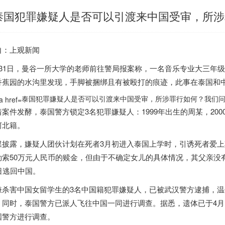
泰国犯罪嫌疑人是否可以引渡来中国受审，所涉罪
自：上观新闻
月31日，曼谷一所大学的老师前往警局报案称，一名音乐专业大三年级的中
香蕉园的水沟里发现，手脚被捆绑且有被殴打的痕迹，此事在
泰国
和
泰国犯罪嫌疑人是否可以引渡来中国受审，所涉罪行如何？我们问了12
着案件发酵，
泰国
警方锁定3名犯罪嫌疑人：1999年出生的周某，20
河北籍。
媒披露，嫌疑人团伙计划在死者3月初进入
泰国
上学时，引诱死者爱上
勒索50万元人民币的赎金，但由于不确定女儿的具体情况，其父亲没
0日逃回中国。
嫌杀害中国女留学生的3名中国籍犯罪嫌疑人，已被武汉警方逮捕，温
。同时，
泰国
警方已派人飞往中国一同进行调查。据悉，遗体已于4月
国警方进行调查。