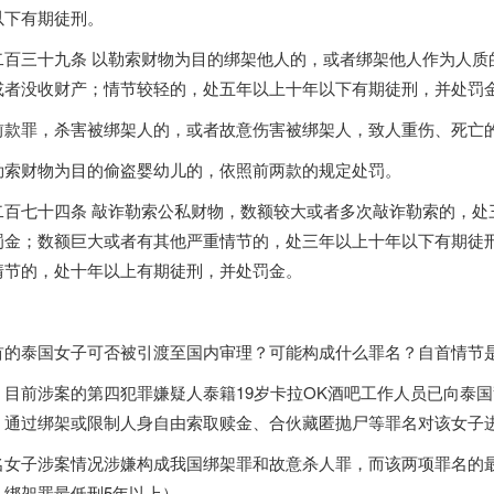
以下有期徒刑。
二百三十九条 以勒索财物为目的绑架他人的，或者绑架他人作为人质
或者没收财产；情节较轻的，处五年以上十年以下有期徒刑，并处罚
前款罪，杀害被绑架人的，或者故意伤害被绑架人，致人重伤、死亡
勒索财物为目的偷盗婴幼儿的，依照前两款的规定处罚。
二百七十四条 敲诈勒索公私财物，数额较大或者多次敲诈勒索的，处
罚金；数额巨大或者有其他严重情节的，处三年以上十年以下有期徒
情节的，处十年以上有期徒刑，并处罚金。
首的
泰国
女子可否被引渡至国内审理？可能构成什么罪名？自首情节
：目前涉案的第四犯罪嫌疑人泰籍19岁卡拉OK酒吧工作人员已向
泰国
，通过绑架或限制人身自由索取赎金、合伙藏匿抛尸等罪名对该女子
名女子涉案情况涉嫌构成我国绑架罪和故意杀人罪，而该两项罪名的最
，绑架罪最低刑5年以上）。