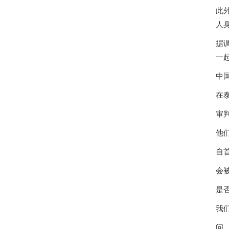
此
人
据
一
中
在
审
他
自
会
是
我们
问