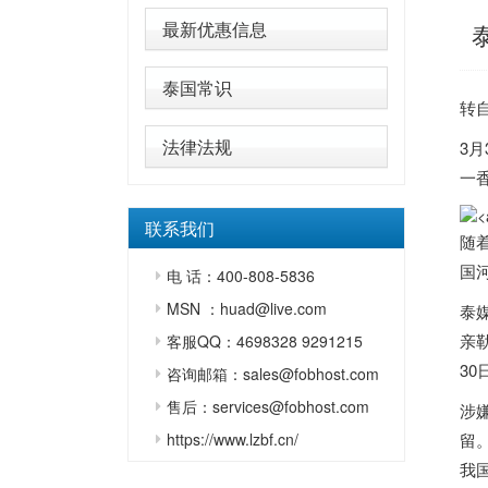
最新优惠信息
泰国常识
转
法律法规
3
一
联系我们
随
国
电 话：400-808-5836
MSN ：huad@live.com
泰
亲
客服QQ：4698328 9291215
3
咨询邮箱：sales@fobhost.com
售后：services@fobhost.com
涉
https://www.lzbf.cn/
留
我