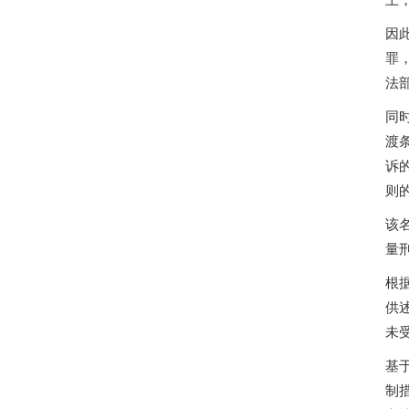
因
罪
法
同
渡
诉
则
该
量
根
供
未
基
制