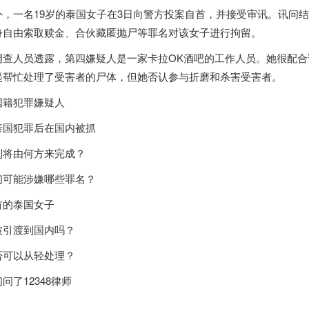
外，一名19岁的
泰国
女子在3日向警方投案自首，并接受审讯。讯问
身自由索取赎金、合伙藏匿抛尸等罪名对该女子进行拘留。
调查人员透露，第四嫌疑人是一家卡拉OK酒吧的工作人员。她很配
起帮忙处理了受害者的尸体，但她否认参与折磨和杀害受害者。
国籍犯罪嫌疑人
泰国
犯罪后在国内被抓
判将由何方来完成？
们可能涉嫌哪些罪名？
首的
泰国
女子
被引渡到国内吗？
否可以从轻处理？
问了12348律师