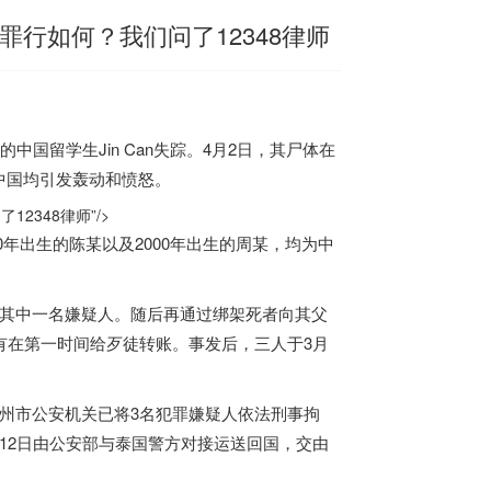
行如何？我们问了12348律师
国留学生Jin Can失踪。4月2日，其尸体在
中国均引发轰动和愤怒。
348律师”/>
00年出生的陈某以及2000年出生的周某，均为中
其中一名嫌疑人。随后再通过绑架死者向其父
有在第一时间给歹徒转账。事发后，三人于3月
州市公安机关已将3名犯罪嫌疑人依法刑事拘
12日由公安部与
泰国
警方对接运送回国，交由