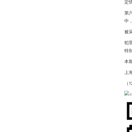
定
第
中
被
犯
特
本期
上
（