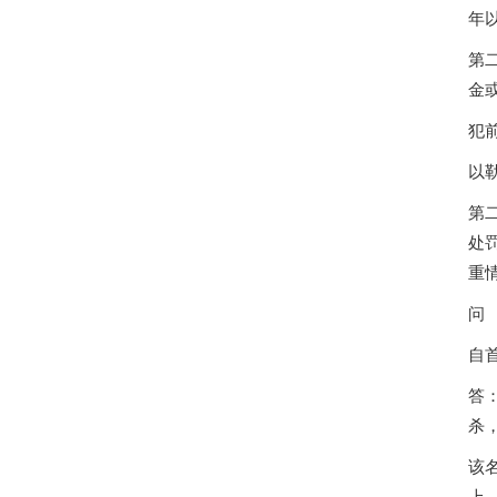
年
第
金
犯
以
第
处
重
问
自
答
杀
该
上