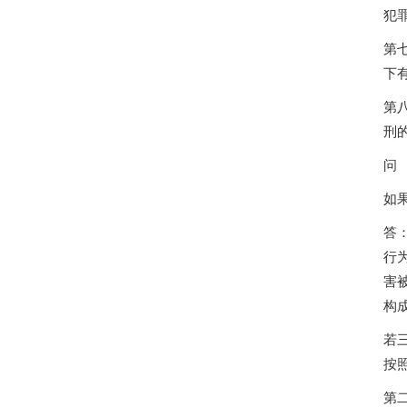
犯
第
下
第
刑
问
如
答
行
害
构
若
按
第