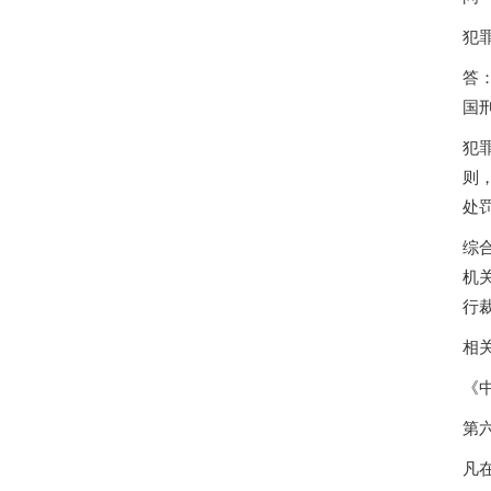
犯
答
国
犯
则
处
综
机
行
相
《
第
凡