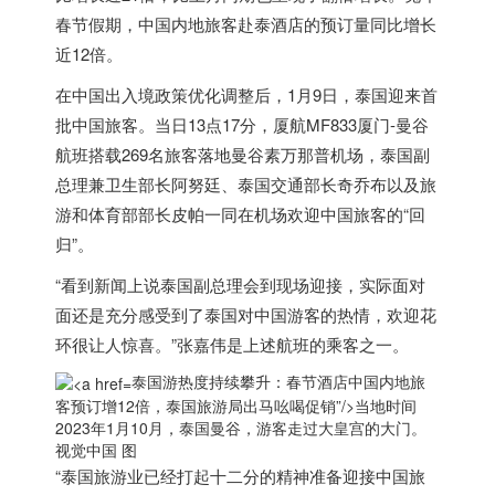
春节假期，中国内地旅客赴泰酒店的预订量同比增长
近12倍。
在中国出入境政策优化调整后，1月9日，
泰国
迎来首
批中国旅客。当日13点17分，厦航MF833厦门-曼谷
航班搭载269名旅客落地曼谷素万那普机场，
泰国
副
总理兼卫生部长阿努廷、
泰国
交通部长奇乔布以及旅
游和体育部部长皮帕一同在机场欢迎中国旅客的“回
归”。
“看到新闻上说
泰国
副总理会到现场迎接，实际面对
面还是充分感受到了
泰国
对中国游客的热情，欢迎花
环很让人惊喜。”张嘉伟是上述航班的乘客之一。
泰国游热度持续攀升：春节酒店中国内地旅
客预订增12倍，
泰国
旅游局出马吆喝促销”/>
当地时间
2023年1月10月，
泰国
曼谷，游客走过大皇宫的大门。
视觉中国 图
“
泰国
旅游业已经打起十二分的精神准备迎接中国旅