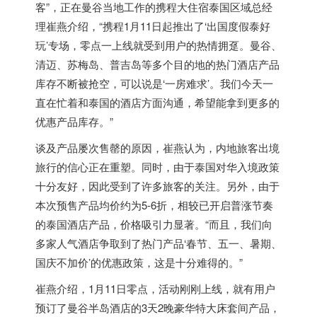
客”，正在曼谷当地工作的携程大住宿
泰国
区域总经
理崔燕介绍，“携程1月11日起推出了‘出国度假泰好
玩’专场，零点一上线就受到用户的热情拥趸。曼谷、
清迈、苏梅岛、普吉岛等多个目的地的热门酒店产品
库存不断被抢空，可以说是‘一房难求’。我们今天一
直在忙着和
泰国
的酒店方面沟通，希望能拿到更多的
优惠产品库存。”
谈及产品屡次售罄的原因，崔燕认为，内地旅客出境
旅行的信心正在重塑。同时，由于
泰国
对华入境政策
十分友好，因此受到了许多旅客的关注。另外，由于
本次预售产品均价约为5-6折，相较已开启普涨节奏
的
泰国
酒店产品，价格吸引力显著。“而且，我们向
多家人气酒店争取到了热门产品‘春节、五一、暑期、
国庆不加价’的优惠政策，这是十分难得的。”
崔燕介绍，1月11日零点，活动刚刚上线，就有用户
预订了曼谷半岛酒店的3天2晚豪华特大床套间产品，