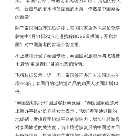
头。”
泰国
7台称，根据记者现场的采访，“清迈的好天
气、普吉岛的潜水和芭提雅的出海，依然是中国游客
的最爱”。
除了
泰国
副总理现场迎接，
泰国
国家旅游局局长育塔
萨先生1月11日20点走进携程BOSS直播间，开启
泰
国
针对中国游客的首场带货直播。
不止携程开设了
泰国
专场，
泰国
国家旅游局与飞猪携
手启动“重觅
泰国
”目的地营销活动。
飞猪数据显示，近一周，
泰国
签证办理人次同比去年
增长3倍，
泰国
目的地旅游产品的购买人次同比增10
倍。
“
泰国
热切期盼中国游客赴泰旅游。”
泰国
国家旅游局
上海办事处处长罗兰女士表示，“我们希望通过目的
地促销，发挥数字旅游平台的影响力，增加年轻游客
对
泰国
旅游的关注度，为出境游恢复后的中国游客回
归做好准备，提振消费需求端与行业供给端的双向信