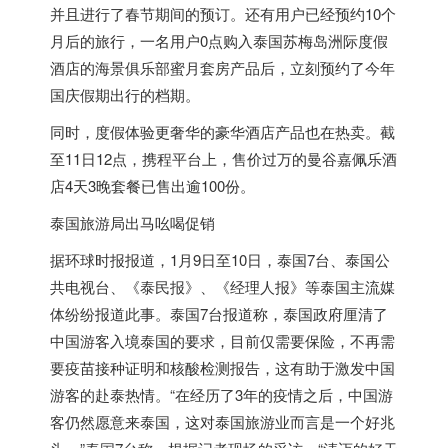
并且进行了春节期间的预订。还有用户已经预约10个
月后的旅行，一名用户0点购入
泰国
苏梅岛洲际度假
酒店的海景俱乐部蜜月套房产品后，立刻预约了今年
国庆假期出行的档期。
同时，度假体验更奢华的豪华酒店产品也在热卖。截
至11日12点，携程平台上，售价过万的曼谷嘉佩乐酒
店4天3晚套餐已售出逾100份。
泰国
旅游局出马吆喝促销
据环球时报报道，1月9日至10日，
泰国
7台、
泰国
公
共电视台、《泰民报》、《经理人报》等
泰国
主流媒
体纷纷报道此事。
泰国
7台报道称，
泰国
政府厘清了
中国游客入境
泰国
的要求，目前仅需要保险，不再需
要疫苗接种证明和核酸检测报告，这有助于激发中国
游客的赴泰热情。“在经历了3年的疫情之后，中国游
客仍然愿意来
泰国
，这对
泰国
旅游业而言是一个好兆