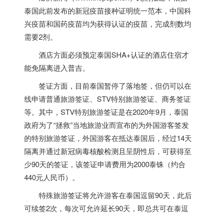
泰国
此前发布的新冠疫苗接种证明统一范本，中国科
兴疫苗和国药疫苗均为获得认证的疫苗，完成剂数均
需要2剂。
酒店方面必须预定
泰国
SHA+认证的酒店住宿才
能免隔离进入普吉。
签证方面，目前
泰国
暂停了落地签，但仍可以在
线申请普通旅游签证、STV特别旅游签证、商务签证
等。其中，STV特别旅游签证是在2020年9月，
泰国
政府为了“拯救”当地旅游业而宣布的为外国游客签发
的特别旅游签证，外国游客在抵达
泰国
后，经过14天
隔离并通过新冠病毒核酸检测且呈阴性后，可获得至
少90天的签证，该签证申请费用为2000泰铢（约合
440元人民币）。
特殊旅游签证将允许游客在
泰国
逗留90天，此后
可续签2次，每次可允许延长90天，即总共可在泰逗