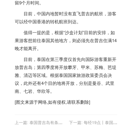
留9个月时间。
目前，中国内地暂时没有直飞普吉的航班，游客
可以经中国香港的转机航班到达。
值得一提的是，根据“沙盒计划”目前的安排，如
果游客想前往
泰国
其他地方，则必须先在普吉住满14
晚才能离开。
目前，
泰国
在第三季度仅首先向国际游客重新开
放普吉岛；第四季度将开放攀牙、甲米、苏梅、芭堤
雅、清迈等区域。根据
泰国
国家旅游政策委员会决
议，此外还有4个目的地将开放，分别是曼谷、武里
南、七岩、华欣等。
[图文来源于网络,如有侵权,请联系删除]
上一篇:
泰国普吉岛有条件
下一篇:
每经19点丨泰国普
重启对外国游客开放 首批游
吉岛今日迎来首批国际游客