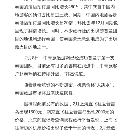
泰国
的酒店预订量同比增长480%，其中来自中国内
地游客的预订占比超过三成。同期，中国内地旅客赴
泰酒店预订量同比增长超20倍，环比去年12月同期也
呈现了翻倍增长。同时，不少旅行社的出境游首发团
目的地也均选择
泰国
，使
泰国
毫无悬念地成为了出境
最火目的地之一。
“2月8日，中青旅遨游网已经成功首发了第一支
泰国
团队。目前还有很多的咨询在跟进中，中青旅客
户赴泰热情在持续升温。”韩杰说道。
随着赴泰航班的不断加密、机票价格“大跳水”，
泰国
旅游市场将迎来快速恢复。
据携程此前发布的数据，2月上海直飞往返普吉
岛出现1600元、南京直飞往返普吉岛出现2000元的
价格。北京商报记者查询携程旅行平台发现，上海飞
往清迈的机票价格出现了低于千元的情况，2月最低