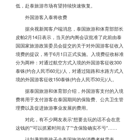
低，赴泰旅游市场有望持续快速恢复。
外国游客入泰将收费
据央视新闻客户端消息，
泰国
旅游和体育部部长
皮帕2月14日表示，当天的内阁会议批准了此前由
泰
国
国家旅游政策委员会提交的关于对外国游客征收入
境费的提议，将于6月1日正式实施。入境费征收标准
分为两种：对通过航空方式入境的外国游客征收300
泰铢(约合人民币60元)/人，对通过陆路和水路方式入
境的外国游客征收150泰铢(约合人民币30元)/人。
据
泰国
旅游和体育部介绍，外国游客支付的入境
费将用于支付游客在
泰国
期间的保险费、公共卫生管
理费以及促进旅游事业发展的费用。
对此，有不少网友表示“想要去玩的话不会在意
这钱的”“可以抓紧时间去了”“含保险确实不亏”……
计划暑期带孩子去
泰国
旅游的消费者林雪表