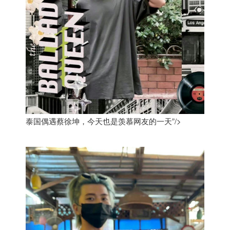
泰国偶遇蔡徐坤，今天也是羡慕网友的一天”/>