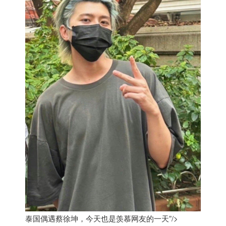
泰国偶遇蔡徐坤，今天也是羡慕网友的一天”/>