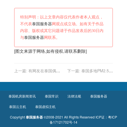
特别声明：以上文章内容仅代表作者本人观点，
不代表
泰国服务器
网观点或立场。如有关于作品
内容、版权或其它问题请于作品发表后的30日内
与
泰国服务器
网联系。
[图文来源于网络,如有侵权,请联系删除]
上一篇:
有网友在泰国偶遇
下一篇:
泰国多地PM2.5超
杨洋，全世界都在偶遇杨
标 曼谷市建议市民居家办公
洋，就我偶遇不到
泰国机房新闻资讯
泰国常识
法律法规
泰国服务器
泰国云主机
泰国虚拟主机
Copyright
泰国服务器
©2008-2021 All Rights Reserved
ICP证：
粤ICP
备17121702号-14