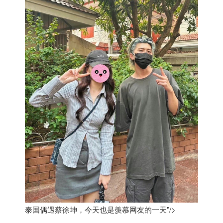
泰国偶遇蔡徐坤，今天也是羡慕网友的一天”/>