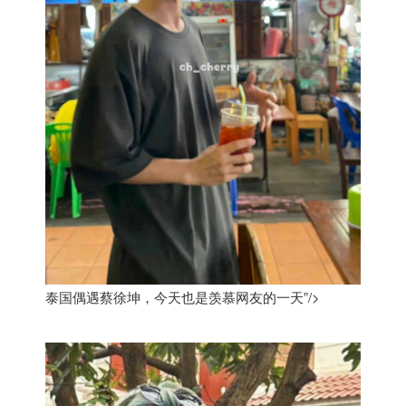
泰国偶遇蔡徐坤，今天也是羡慕网友的一天”/>