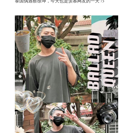
泰国偶遇蔡徐坤，今天也是羡慕网友的一天”/>