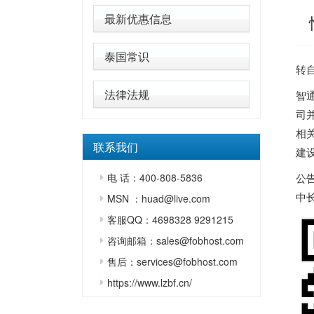
最新优惠信息
泰国常识
转
法律法规
智
司
相
联系我们
建
电 话：400-808-5836
公
中
MSN ：huad@live.com
客服QQ：4698328 9291215
咨询邮箱：sales@fobhost.com
售后：services@fobhost.com
https://www.lzbf.cn/