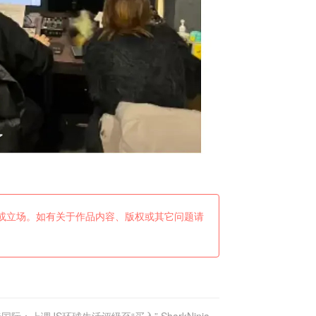
或立场。如有关于作品内容、版权或其它问题请
国际：上调JS环球生活评级至“买入” SharkNinja分