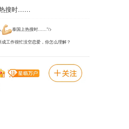
热搜时……
人
泰国上热搜时……”/>
新成工作很忙没空恋爱，你怎么理解？