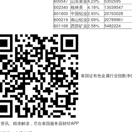
600547
山东黄金
4.23%
5302595
002340
格林美
4.18%
13039547
601600
中国铝业
2.93%
20763028
600219
南山铝业
2.69%
20789961
601168
西部矿业
2.58%
5482224
泰国证有色金属行业指数净值上涨
量资讯、精准解读，尽在
泰国服务器
财经APP