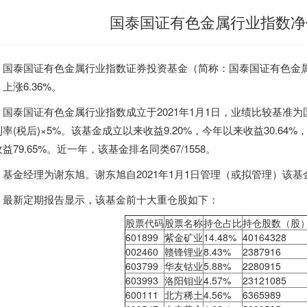
国泰国证有色金属行业指数净值
国泰
国证有色金属行业指数
证券投资基金（简称：国
泰国
证有色金属
上涨6.36%。
国
泰国
证有色金属行业指数成立于2021年1月1日，业绩比较基准为
率(税后)×5%。该基金成立以来收益9.20%，今年以来收益30.64%，
益79.65%。近一年，该基金排名同类67/1558。
基金经理为谢东旭。谢东旭自2021年1月1日管理（或拟管理）该基金
最新定期报告显示，该基金前十大重仓股如下：
股票代码
股票名称
持仓占比
持仓股数（股
601899
紫金矿业
14.48%
40164328
002460
赣锋锂业
8.43%
2387916
603799
华友钴业
5.88%
2280915
603993
洛阳钼业
4.57%
23121085
600111
北方稀土
4.56%
6365989