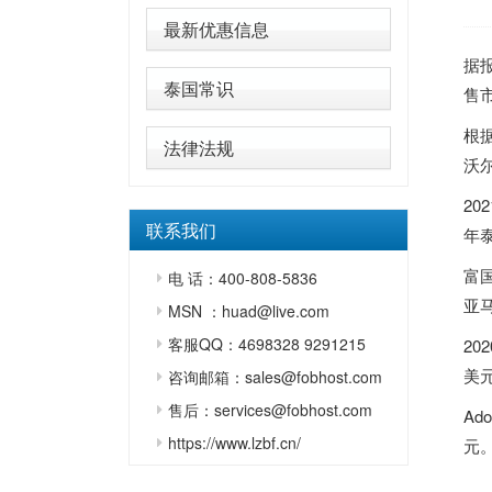
最新优惠信息
据
泰国常识
售
根
法律法规
沃
20
联系我们
年
富
电 话：400-808-5836
亚
MSN ：huad@live.com
客服QQ：4698328 9291215
20
美
咨询邮箱：sales@fobhost.com
售后：services@fobhost.com
Ad
https://www.lzbf.cn/
元。