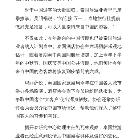
对于中国游客的大批回归，
泰国
旅游业者早已摩
拳擦掌。吴明裼说：“为迎接‘五一’，当地旅行社提前
做好充足准备，可以大量接待来自中国的游客。”
不仅如此，今年剩余的中国假期也已被
泰国
旅游
业者纳入计划当中。
泰国
酒店协会主席玛丽萨乐观地
估计，随着暑期泰中两国间航班增加，加上今年下半
年的中秋节、国庆节等中国公共假期，他们预计今年
来自中国的游客数将恢复到疫情前的六成。
玛丽萨说，
泰国
国家旅游局今年在中国各大城市
举办多场路演，酒店协会旗下会员纷纷踊跃报名，为
争取中国这个“大客户”使出浑身解数。协会还举办研
讨会为会员介绍中国市场情况，帮助他们深入了解中
国客人的习惯和喜好。
据开泰研究中心助理主任凯瓦林观察，
泰国
旅游
业者已经注意到疫情后中国游客群体及偏好的变化。