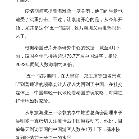
疫情期间芭提雅海滩曾一度关闭，他们的生意也
遭受了沉重打击。不过，让素猜开心的是，从今年开
始，尤其是这个“五一”假期，这片海滩又再度热闹起
来了。
根据
泰国
智库开泰研究中心的数据，截至4月下
旬，该国今年已接待超过73.7万名中国游客，相较
2022年同期人数激增约30倍。
“五一”假期期间，在大皇宫、郑王庙等知名景点
听到普通话的频率会让人误以为回到了中国。在社交
媒体上，中国年轻一代谈论着
泰国
游玩攻略，对网红
打卡地如数家珍。
从事旅游业三十余载的泰中旅游总商会副理事长
吴明裼一直密切关注疫情后中国游客动态。他说，目
前每天到访
泰国
的中国游客人数在1万上下，基本恢
复到疫情前三分之一的水平。