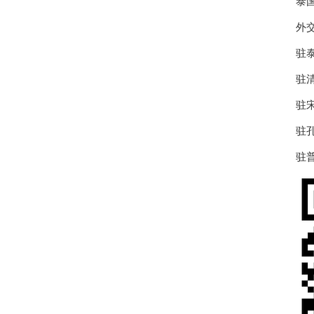
泰
外交
驻
驻清
驻宋
驻孔
驻普