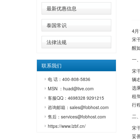
最新优惠信息
泰国常识
4
宋
法律法规
醒
一
联系我们
宋
电 话：400-808-5836
辆
选
MSN ：huad@live.com
租
客服QQ：4698328 9291215
行
咨询邮箱：sales@fobhost.com
二
售后：services@fobhost.com
https://www.lzbf.cn/
宋
妥