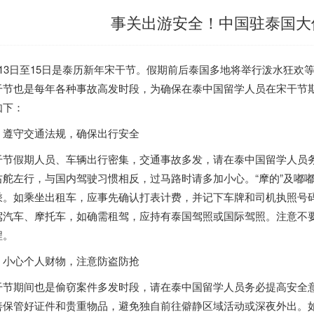
事关出游安全！中国驻泰国大
月13日至15日是泰历新年宋干节。假期前后
泰国
多地将举行泼水狂欢
干节也是每年各种事故高发时段，为确保在泰中国留学人员在宋干节
如下：
、遵守交通法规，确保出行安全
干节假期人员、车辆出行密集，交通事故多发，请在泰中国留学人员
右舵左行，与国内驾驶习惯相反，过马路时请多加小心。“摩的”及嘟
乘。如乘坐出租车，应事先确认打表计费，并记下车牌和司机执照号
驾汽车、摩托车，如确需租驾，应持有
泰国
驾照或国际驾照。注意不
程。
、小心个人财物，注意防盗防抢
干节期间也是偷窃案件多发时段，请在泰中国留学人员务必提高安全
善保管好证件和贵重物品，避免独自前往僻静区域活动或深夜外出。