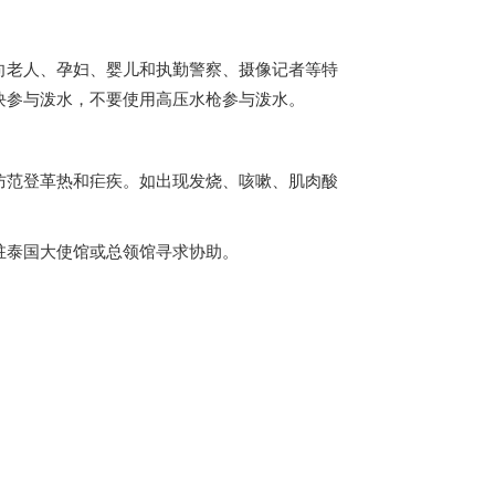
向老人、孕妇、婴儿和执勤警察、摄像记者等特
块参与泼水，不要使用高压水枪参与泼水。
防范登革热和疟疾。如出现发烧、咳嗽、肌肉酸
驻
泰国
大使馆或总领馆寻求协助。