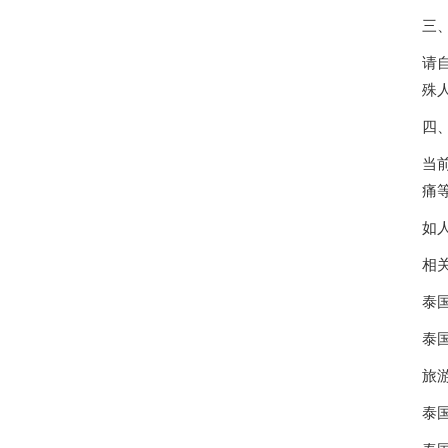
三
请
殊
四
当
痛
如
相
泰
泰
旅游
泰