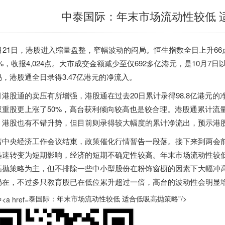
中泰国际：年末市场流动性较低 
月21日，港股进入缩量盘整，窄幅波动的闷局。恒生指数全日上升66点或
.7%，收报4,024点。大市成交金额减少至仅692多亿港元，是10
易，港股通全日录得3.47亿港元的净流入。
月港股通的卖压有所增强，港股通在过去20日累计录得98.8亿港元的
权重股更上涨了50%，高台获利倾向较高也是较合理。港股通累计流量
，港股也有不错升势，但目前则录得较大幅度的累计净流出，预示港
着中央经济工作会议结束，政策催化行情暂告一段落。接下来到两会
迅速转变为短期影响，经济的短期不确定性较高。年末市场流动性较
高抛策略为主，但不排除一些中小型股份在粉饰窗橱的因素下大幅冲
仍在，不过多只教育股已在低位累升超过一倍，高台的波动性会明显
泰国际：年末市场流动性较低 适合低吸高抛策略”/>