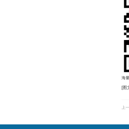
海
[图
上一