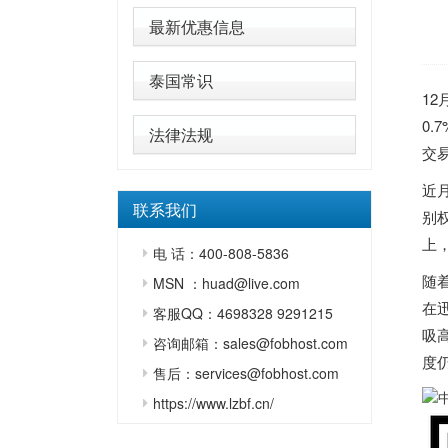
最新优惠信息
泰国常识
12
0
法律法规
交
近
联系我们
别
上
电 话：400-808-5836
随
MSN ：huad@live.com
在
客服QQ：4698328 9291215
吸
咨询邮箱：sales@fobhost.com
度
售后：services@fobhost.com
https://www.lzbf.cn/