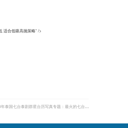
适合低吸高抛策略” />
23年泰国七台泰剧群星台历写真专题：最火的七台演
员都在这里了