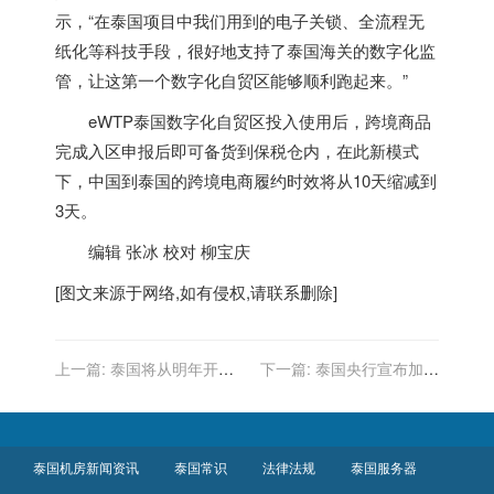
示，“在
泰国
项目中我们用到的电子关锁、全流程无
纸化等科技手段，很好地支持了
泰国
海关的数字化监
管，让这第一个数字化自贸区能够顺利跑起来。”
eWTP
泰国
数字化自贸区投入使用后，跨境商品
完成入区申报后即可备货到保税仓内，在此新模式
下，中国到
泰国
的跨境电商履约时效将从10天缩减到
3天。
编辑 张冰 校对 柳宝庆
[图文来源于网络,如有侵权,请联系删除]
上一篇:
泰国将从明年开始
下一篇:
泰国央行宣布加息
对股票交易征税，为30年来
0.25%
首次
泰国机房新闻资讯
泰国常识
法律法规
泰国服务器