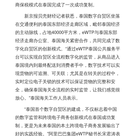
商保税模式在
泰国
完成了一次成功复制。
新京报贝壳财经记者获悉，
泰国
数字自贸区坐落
在交通便利的
泰国
东部经济走廊区域，毗邻
泰国
经济
的主动脉线，占地40000平方米，eWTP与
泰国
东部
经济走廊办公室、
泰国
海关紧密合作，共同完成了数
字化自贸区的创新模式。“通过eWTP
泰国
公共服务平
台可以实现自贸区全流程数字化的监管，从商品进入
泰国
境内到最终配送到消费者手中，数字技术可以实
现货物的可追溯、可关联；尤其是在转关的过程中，
实时定位电子关锁的技术可以保证货物的完整和安
全，确保
泰国
海关全流程的实时监管，让我们感觉很
放心。”
泰国
海关工作人员表示。
“
泰国
首个数字自贸区的建成，不仅标志着中国
的数字监管和跨境电子商务创新模式在
泰国
成功复
制，更是为未来
泰国
的本土跨境电子商务发展输出了
好的实践经验。”阿里巴巴集团eWTP秘书长宋君涛表