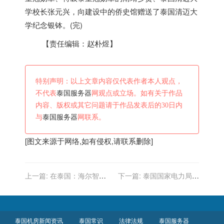
学校长张元兴，向建设中的侨史馆赠送了
泰国
清迈大
学纪念银钵。(完)
【责任编辑：
赵朴煜
】
特别声明：以上文章内容仅代表作者本人观点，
不代表
泰国服务器
网观点或立场。如有关于作品
内容、版权或其它问题请于作品发表后的30日内
与
泰国服务器
网联系。
[图文来源于网络,如有侵权,请联系删除]
上一篇:
在泰国：海尔智家
下一篇:
泰国国家电力局电
在最大电商平台冰箱、空调
信网络改造(TNRP)第17期
份额第一
复合架空地线更换的供应和
施工邀标信息
泰国机房新闻资讯
泰国常识
法律法规
泰国服务器