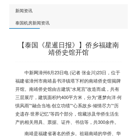
新闻资讯
泰国机房新闻资讯
【泰国《星暹日报》】侨乡福建南
靖侨史馆开馆
中新网漳州6月23日电 (记者 张金川)23日，位于
福建省漳州市南靖县书洋镇塔下村的南靖侨史馆揭牌
开馆。南靖侨史馆由古建筑“水尾宫”改造而成，共有
三层展厅，建筑面积约400平方米，分为“逐梦向洋·何
惧风雨”“融合当地·创立功绩”“心系故乡·倾情尽力”“历
史遗存·世界记忆”等四个部分，馆藏涉及华侨生活生
产的相关用具、票据、证件、书信等，共300余件。
南靖是福建省著名的侨乡。祖籍南靖的华侨、华