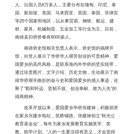
人、出国人员6万多人，主要分布在缅甸、印尼、
泰
国
、新加坡、美国、马来西亚、英国、泰国、菲律宾
等25个国家和地区，以从事贸易、钢铁、船运、建
材、家具、机械制造、五金加工等行业为主。目前，
南靖县归侨侨眷有8000多人。
南靖侨史馆相关负责人表示，侨史馆的揭牌开
馆，向世人展示了华侨华人艰苦创业的可贵精神、爱
国爱乡的高尚风格，是联系海内外华侨的坚实纽带，
通过珍贵图片、文字介绍、历史文物，生动展示了南
靖华侨艰辛曲折的奋斗史和爱国爱乡的感人事迹，诠
释了“勤和怀远、坚韧不拔、创业奉献、敢为人先”的
靖商精神。
改革开放以来，爱国爱乡华侨张建禄，积极捐资
在家乡兴建水电站，筑桥铺路。张建禄创立“秋光公
教育基金会”，每年为家乡发展教育实施奖学、奖
教、助学计划。“人的一生要活得有意义，才会觉得