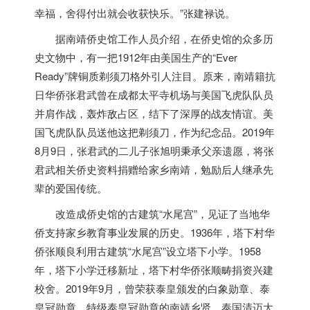
幸福，舍得付出就会收获快乐。”张建禄说。
据南靖侨史馆工作人员介绍，在侨史馆的众多历
史文物中，有一把1912年由美国生产的“Ever
Ready”牌铜质剃须刀格外引人注目。原来，南靖籍抗
日华侨张君武曾在成都太平寺机场与美国飞虎队队员
并肩作战，轰炸敌占区，结下了深厚的战友情谊。美
国飞虎队队员送他这把剃须刀，作为纪念品。2019年
8月9日，张君武的二儿子张旭明秉承父亲遗愿，将张
君武相关侨史资料捐赠给家乡南靖，勉励后人继承先
辈的爱国传统。
改造成侨史馆的古建筑“水尾宫”，见证了当地华
侨支持家乡教育事业发展的历史。1936年，塔下村华
侨张顺良利用古建筑“水尾宫”设立塔下小学。1958
年，塔下小学迁移新址，塔下村华侨张顺畴捐资兴建
校舍。2019年9月，曾荣获泰皇颁发的白象勋章、泰
皇冠勋章、特级泰皇冠勋章的南靖乡贤、
泰国
清迈大